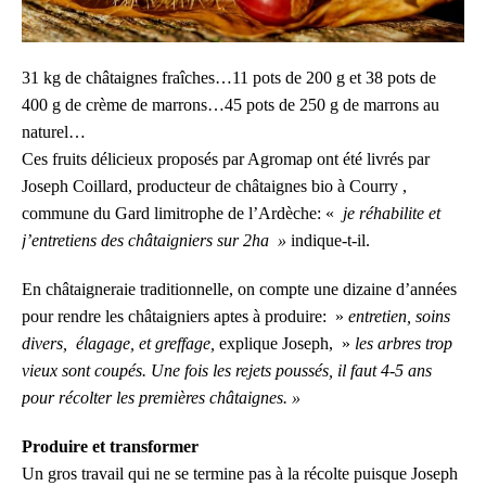
31 kg de châtaignes fraîches…11 pots de 200 g et 38 pots de
400 g de crème de marrons…
45 pots de 250 g de marrons au
naturel…
Ces fruits délicieux proposés par Agromap ont été livrés par
Joseph Coillard, producteur de châtaignes bio à Courry ,
commune du Gard limitrophe de l’Ardèche: «
je réhabilite et
j’entretiens des châtaign
i
ers sur 2ha »
indique-t-il.
En châtaigneraie traditionnelle, on compte une dizaine d’années
pour rendre les châtaigniers aptes à produire: »
entretien, soins
divers, élagage, et greff
age
,
explique Joseph, »
les arbres trop
vieux sont coupés. Une fois les rejets poussés, il faut 4-5 ans
pour récolter les premières châtaignes. »
Produire et transformer
Un gros travail qui ne se termine pas à la récolte puisque
Joseph