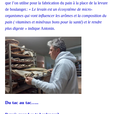
que l’on utilise pour la fabrication du pain à la place de la levure
de boulanger.: «
Le levain est un
écosystème
de
micro-
organismes
qui
vont influencer
les arômes et la composition d
u
pain
( vitamines et minéraux bons pour la santé)
et le rendre
plus digeste »
indique Antonin.
Du tac au tac…..