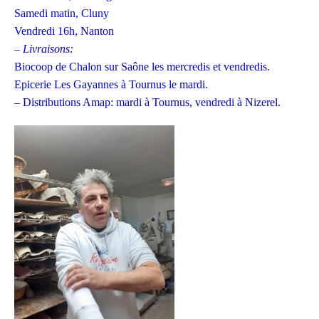
Samedi matin, Cluny
Vendredi 16h, Nanton
– Livraisons:
Biocoop de Chalon sur Saône les mercredis et vendredis.
Epicerie Les Gayannes à Tournus le mardi.
– Distributions Amap: mardi à Tournus, vendredi à Nizerel.