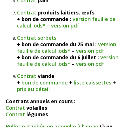
Contrat
pain
Contrat
produits laitiers, œufs
+ bon de commande :
version feuille de
calcul .ods*
–
version pdf
Contrat sorbets
+ bon de commande du 25 mai :
version
feuille de calcul .ods*
–
version pdf
+ bon de commande du 6 juillet :
version
feuille de calcul .ods*
–
version pdf
Contrat
viande
+
bon de commande
+
liste caissettes
+
prix au détail
Contrats annuels en cours :
Contrat
volailles
Contrat
légumes
Bulletin d’adhésion annuelle à l’amap
(à ne