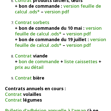
Contrat
produits laitiers, œufs
+ bon de commande :
version feuille de
calcul .ods*
–
version pdf
Contrat sorbets
+ bon de commande du 10 mai :
version
feuille de calcul .ods*
–
version pdf
+ bon de commande du 19 juillet :
version
feuille de calcul .ods*
–
version pdf
Contrat
viande
+
bon de commande
+
liste caissettes
+
prix au détail
Contrat
bière
Contrats annuels en cours :
Contrat
volailles
Contrat
légumes
Bulletin d’adhésion annuelle à l’amap
(à ne